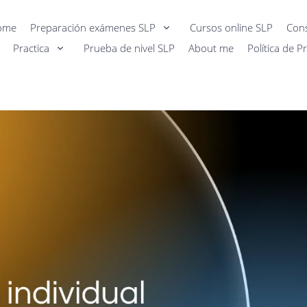
ome
Preparación exámenes SLP
Cursos online SLP
Cons
Practica
Prueba de nivel SLP
About me
Política de P